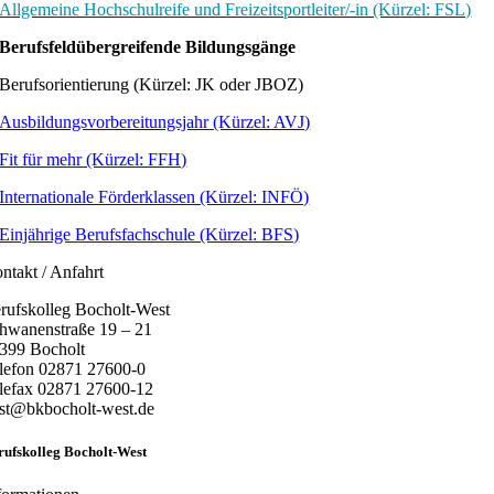
Allgemeine Hochschulreife und Freizeitsportleiter/-in (Kürzel: FSL)
Berufsfeldübergreifende Bildungsgänge
Berufsorientierung (Kürzel: JK oder JBOZ)
Ausbildungsvorbereitungsjahr (Kürzel: AVJ)
Fit für mehr (Kürzel: FFH)
Internationale Förderklassen (Kürzel: INFÖ)
Einjährige Berufsfachschule (Kürzel: BFS)
ntakt / Anfahrt
rufskolleg Bocholt-West
hwanenstraße 19 – 21
399 Bocholt
lefon 02871 27600-0
lefax 02871 27600-12
st@bkbocholt-west.de
rufskolleg Bocholt-West