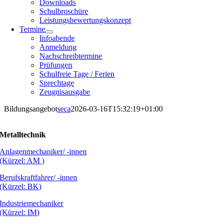
Downloads
Schulbroschüre
Leistungsbewertungskonzept
Termine
Infoabende
Anmeldung
Nachschreibtermine
Prüfungen
Schulfreie Tage / Ferien
Sprechtage
Zeugnisausgabe
Bildungsangebot
seca
2026-03-16T15:32:19+01:00
Metalltechnik
Anlagenmechaniker/ -innen
(Kürzel: AM )
Berufskraftfahrer/ -innen
(Kürzel: BK)
Industriemechaniker
(Kürzel: IM)