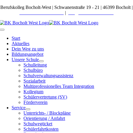
Zum
Berufskolleg Bocholt-West | Schwanenstraße 19 - 21 | 46399 Bocholt |
Inhalt
Telefon 02871 27600-0
|
post@bkbocholt-west.de
springen
Toggle
Navigation
Start
Aktuelles
Dein Weg zu uns
Bildungsangebot
Unsere Schule
Schulleitung
Schulbüro
Schulverwaltungsassistenz
Sozialarbeit
Multiprofessionelles Team Integration
Kollegium
Schülervertretung (SV)
Förderverein
Service
Unterrichts- / Blockpläne
Orientierung / Anfahrt
Schulwegticket
Schülerfahrtkosten