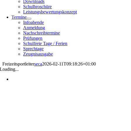
Downloads
Schulbroschüre
Leistungsbewertungskonzept
Termine
Infoabende
Anmeldung
Nachschreibtermine
Prüfungen
Schulfreie Tage / Ferien
Sprechtage
Zeugnisausgabe
Freizeitsportleiter
seca
2026-02-11T09:18:26+01:00
Loading...