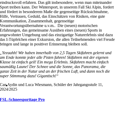
eindrucksvoll erfahren. Das gilt insbesondere, wenn man miteinander
Sport treiben kann. Der Wintersport, in unserem Fall Ski Alpin, fordert
und fördert in besonderem Maße die gegenseitige Rücksichtnahme,
Hilfe, Vertrauen, Geduld, das Einschätzen von Risiken, eine gute
Kommunikation, Zusammenhalt, gegenseitige
Verantwortungsübernahme u.v.m.. Die (neuen) motorischen
Erfahrungen, das gemeinsame Ausüben eines (neuen) Sports in
ungewohnter Umgebung und das einzigartige Naturerlebnis sind dazu
das I-Tüpfelchen einer Exkursion, die allen Teilnehmenden viel Freude
bringen und lange in positiver Erinnerung bleiben soll.
„Yeeaahh! Wir haben innerhalb von 2,5 Tagen Skifahren gelernt und
am Ende konnte jeder alle Pisten fahren! Skifahren mit der eigenen
Klasse ist einfach geil! Ein mega Erlebnis. Skifahren macht einfach
saumäßig Laune! Der Schnee und die Sonne, das Panorama, die
ganze Zeit in der Natur und an der frischen Luft, und dann noch die
super Stimmung dazu! Gigantisch!“
Can Aydin und Luca Wiesmann, Schüler der Jahrgangsstufe 11,
2024/2025
FSL-Schneesporttage Pro