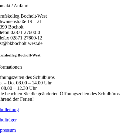
ntakt / Anfahrt
rufskolleg Bocholt-West
hwanenstraße 19 – 21
399 Bocholt
lefon 02871 27600-0
lefax 02871 27600-12
st@bkbocholt-west.de
rufskolleg Bocholt-West
formationen
fnungszeiten des Schulbüros
. – Do. 08.00 – 14.00 Uhr
. 08.00 – 12.30 Uhr
tte beachten Sie die geänderten Öffnungszeiten des Schulbüros
hrend der Ferien!
hulleitung
hulträger
pressum