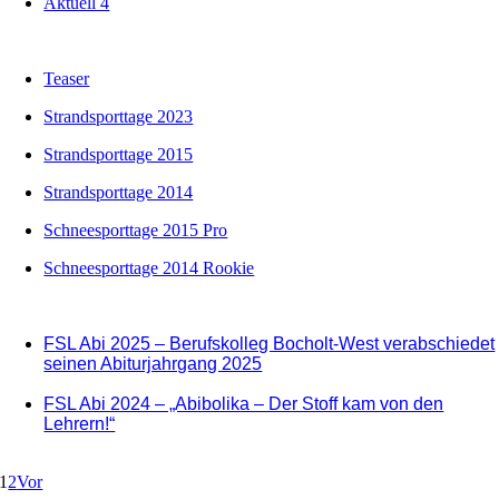
Aktuell 4
Teaser
Strandsporttage 2023
Strandsporttage 2015
Strandsporttage 2014
Schneesporttage 2015 Pro
Schneesporttage 2014 Rookie
FSL Abi 2025 – Berufskolleg Bocholt-West verabschiedet
seinen Abiturjahrgang 2025
FSL Abi 2024 – „Abibolika – Der Stoff kam von den
Lehrern!“
1
2
Vor