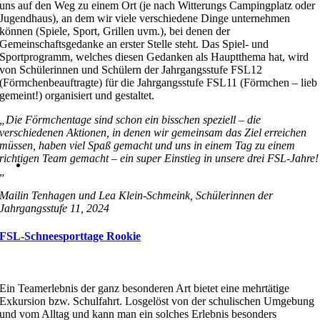
uns auf den Weg zu einem Ort (je nach Witterungs Campingplatz oder
Jugendhaus), an dem wir viele verschiedene Dinge unternehmen
können (Spiele, Sport, Grillen uvm.), bei denen der
Gemeinschaftsgedanke an erster Stelle steht. Das Spiel- und
Sportprogramm, welches diesen Gedanken als Hauptthema hat, wird
von Schülerinnen und Schülern der Jahrgangsstufe FSL12
(Förmchenbeauftragte) für die Jahrgangsstufe FSL11 (Förmchen – lieb
gemeint!) organisiert und gestaltet.
„Die Förmchentage sind schon ein bisschen speziell – die
verschiedenen Aktionen, in denen wir gemeinsam das Ziel erreichen
müssen, haben viel Spaß gemacht und uns in einem Tag zu einem
richtigen Team gemacht – ein super Einstieg in unsere drei FSL-Jahre!
„
Mailin Tenhagen und Lea Klein-Schmeink, Schülerinnen der
Jahrgangsstufe 11, 2024
FSL-Schneesporttage Rookie
Ein Teamerlebnis der ganz besonderen Art bietet eine mehrtätige
Exkursion bzw. Schulfahrt. Losgelöst von der schulischen Umgebung
und vom Alltag und kann man ein solches Erlebnis besonders