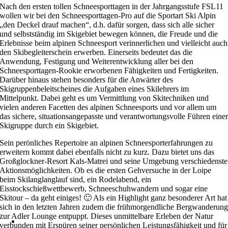
Nach den ersten tollen Schneesporttagen in der Jahrgangsstufe FSL11
wollen wir bei den Schneesporttagen-Pro auf die Sportart Ski Alpin
„den Deckel drauf machen“, d.h. dafür sorgen, dass sich alle sicher
und selbstständig im Skigebiet bewegen können, die Freude und die
Erlebnisse beim alpinen Schneesport verinnerlichen und vielleicht auch
den Skibegleiterschein erwerben. Einerseits bedeutet das die
Anwendung, Festigung und Weiterentwicklung aller bei den
Schneesporttagen-Rookie erworbenen Fähigkeiten und Fertigkeiten.
Darüber hinaus stehen besonders für die Anwärter des
Skigruppenbeleitscheines die Aufgaben eines Skilehrers im
Mittelpunkt. Dabei geht es um Vermittlung von Skitechniken und
vielen anderen Facetten des alpinen Schneesports und vor allem um
das sichere, situationsangepasste und verantwortungsvolle Führen eine
Skigruppe durch ein Skigebiet.
Sein perönliches Repertoire an alpinen Schneesporterfahrungen zu
erweitern kommt dabei ebenfalls nicht zu kurz. Dazu bietet uns das
Großglockner-Resort Kals-Matrei und seine Umgebung verschiedenste
Aktionsmöglichkeiten. Ob es die ersten Gehversuche in der Loipe
beim Skilanglanglauf sind, ein Rodelabend, ein
Eisstockschießwettbewerb, Schneeschuhwandern und sogar eine
Skitour – da geht einiges! 🙂 Als ein Highlight ganz besonderer Art hat
sich in den letzten Jahren zudem die frühmorgendliche Bergwanderun
zur Adler Lounge entpuppt. Dieses unmittelbare Erleben der Natur
verbunden mit Erspüren seiner persönlichen Leistungsfähigkeit und für