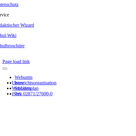
tenschutz
rvice
daktischer Wizard
hul-Wiki
hulbroschüre
Page load link
Webuntis
Unterrichtsorganisation
Iserv
WebUntis
Stundenplan
iServ
Tel: 02871/27600-0
Nach
oben