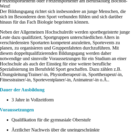
Freizeitsportleiterin oder Freizeitsportleiter am Berufskolleg Bocholt-
West!
Der Bildungsgang richtet sich insbesondere an junge Menschen, die
sich im Besonderen dem Sport verbunden fühlen und sich darüber
hinaus für das Fach Biologie begeistern können.
Neben der Allgemeinen Hochschulreife werden sportbegeisterte junge
Leute dazu qualifiziert, Sportgruppen unterschiedlichen Alters in
verschiedensten Sportarten kompetent anzuleiten, Sportevents zu
planen, zu organisieren und Gruppenfahrten durchzuführen. Mit
diesem doppeltqualifizierenden Bildungsgang werden daher
notwendige und sinnvolle Voraussetzungen für ein Studium an einer
Hochschule als auch der Einstieg für eine weitere berufliche
Spezialisierung im Berufsfeld Sport geschaffen. Dazu zählen z.B.
Übungsleitung/Trainer/-in, Physiotherapeut/-in, Sporttherapeut/-in,
Fitnesstrainer/-in, Sporteventplaner/-in, Animateur/-in o.Ä..
Dauer der Ausbildung
3 Jahre in Vollzeitform
Voraussetzungen
Qualifikation für die gymnasiale Oberstufe
Ärztlicher Nachweis über die uneingeschränkte