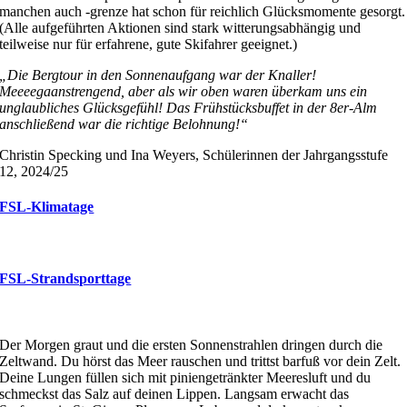
manchen auch -grenze hat schon für reichlich Glücksmomente gesorgt.
(Alle aufgeführten Aktionen sind stark witterungsabhängig und
teilweise nur für erfahrene, gute Skifahrer geeignet.)
„Die Bergtour in den Sonnenaufgang war der Knaller!
Meeeegaanstrengend, aber als wir oben waren überkam uns ein
unglaubliches Glücksgefühl! Das Frühstücksbuffet in der 8er-Alm
anschließend war die richtige Belohnung!“
Christin Specking und Ina Weyers, Schülerinnen der Jahrgangsstufe
12, 2024/25
FSL-Klimatage
FSL-Strandsporttage
Der Morgen graut und die ersten Sonnenstrahlen dringen durch die
Zeltwand. Du hörst das Meer rauschen und trittst barfuß vor dein Zelt.
Deine Lungen füllen sich mit piniengetränkter Meeresluft und du
schmeckst das Salz auf deinen Lippen. Langsam erwacht das