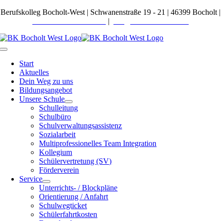
Zum
Berufskolleg Bocholt-West | Schwanenstraße 19 - 21 | 46399 Bocholt |
Inhalt
Telefon 02871 27600-0
|
post@bkbocholt-west.de
springen
Toggle
Navigation
Start
Aktuelles
Dein Weg zu uns
Bildungsangebot
Unsere Schule
Schulleitung
Schulbüro
Schulverwaltungsassistenz
Sozialarbeit
Multiprofessionelles Team Integration
Kollegium
Schülervertretung (SV)
Förderverein
Service
Unterrichts- / Blockpläne
Orientierung / Anfahrt
Schulwegticket
Schülerfahrtkosten