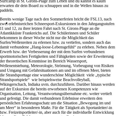
Surfcamp in St. Girons-Plage zum Leben und du kannst es kaum
erwarten dir dein Board zu schnappen und in die Wellen hinaus zu
paddeln.
Bereits wenige Tage nach den Sommerferien bricht die FSL13, nach
zwei erlebnisreichen Schneesport-Exkursionen in den Jahrgangsstufen
11 und 12, zu ihrer letzten Fahrt nach St. Girons-Plage an die
Atlantikküste Frankreichs auf. Die Schülerinnen und Schüler
bekommen in dieser Woche nicht nur die Möglichkeit das
Surfen/Wellenreiten zu erlernen bzw. zu vertiefen, sondern auch das
damit verbundene „Hang-loose-Lebensgefühl“ zu erleben. Neben dem
Erwerb bzw. der Verbesserung der mit dem Surfen verbundenen
sportmotorischen Fertigkeiten und Fähigkeiten sowie der Erweiterung
der theoretischen Kenntnisse im Bereich Wassersport,
Wellenentstehung, Meteorologie, Strömung, Vorbeugung von Risiken
und Umgang mit Gefahrsituationen am und im offenen Meer, bieten
die Strandsporttage eine wunderschöne Möglichkeit viele „typische
Strandsportspiele“ wie beispielsweise Beachvolleyball,
Wikingerschach, Indiaka uvm. durchzuführen. Darüber hinaus werden
auf der Exkursion die bereits erworbenen Kompetenzen wie
Organisation, Leitung, Verantwortungsübernahme etc. weiter vertieft
und gefestigt. Die damit verbundenen Erlebnisse erweitern den
persönlichen Erfahrungsschatz um die Situation „Bewegung im und
am Meer“ in besonderen Maße. Für die Tätigkeit als Sportanleiter/-in
bzw. Freizeitsportleiter/-in, aber auch für die individuelle Entwicklung