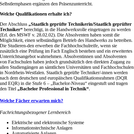
Selbstlernphasen ergänzen den Präsenzunterricht.
Welche Qualifikationen erhalte ich?
Der Abschluss
„Staatlich geprüfte Technikerin/Staatlich geprüfter
Techniker“
berechtigt, in die Handwerksrolle eingetragen zu werden
(Erl. des MSWF v. 28.02.02). Die Absolventen haben somit die
Möglichkeit, einen selbständigen Betrieb des Handwerks zu betreiben.
Die Studieren-den erwerben die Fachhochschulreife, wenn sie
zusätzlich eine Prüfung im Fach Englisch bestehen und ein erweitertes
Unterrichtsangebot wahrnehmen. Absolventinnen und Absolventen
von Fachschulen haben jedoch grundsätzlich den direkten Zugang zu
allen Studiengängen an sämtlichen Universitäten und Fachhochschulen
in Nordrhein-Westfalen. Staatlich geprüfte Techniker/-innen werden
nach dem deutschen und europäischen Qualifikationsrahmen (DQR
und EQR) in die Stufe 6 – „Bachelor-Niveau“ eingestuft und tragen
den Titel
„Bachelor Professional in Technik“
.
Welche Fächer erwarten mich?
Fachrichtungsbezogener Lernbereich
Elektrische und elektronische Systeme
Informationstechnische Anlagen
Automatisierte Anlagen