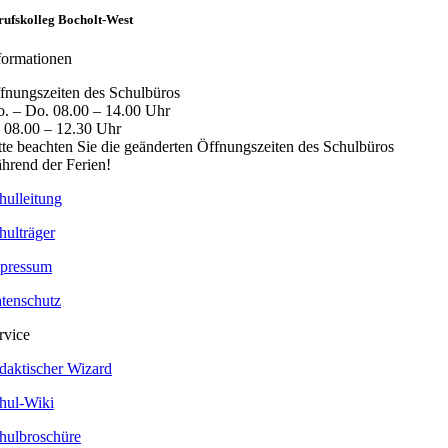
rufskolleg Bocholt-West
formationen
fnungszeiten des Schulbüros
. – Do. 08.00 – 14.00 Uhr
. 08.00 – 12.30 Uhr
tte beachten Sie die geänderten Öffnungszeiten des Schulbüros
hrend der Ferien!
hulleitung
hulträger
pressum
tenschutz
rvice
daktischer Wizard
hul-Wiki
hulbroschüre