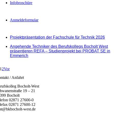
Infobroschüre
Anmeldeformular
Projektpräsentation der Fachschule für Technik 2026
Angehende Techniker des Berufskollegs Bocholt West
präsentieren REFA – Studienprojekt bei PROBAT SE in
Emmerich
1
2
Vor
ntakt / Anfahrt
rufskolleg Bocholt-West
hwanenstraße 19 – 21
399 Bocholt
lefon 02871 27600-0
lefax 02871 27600-12
st@bkbocholt-west.de