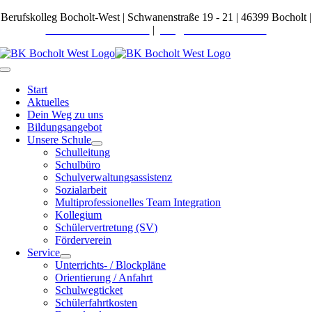
Zum
Berufskolleg Bocholt-West | Schwanenstraße 19 - 21 | 46399 Bocholt |
Inhalt
Telefon 02871 27600-0
|
post@bkbocholt-west.de
springen
Toggle
Navigation
Start
Aktuelles
Dein Weg zu uns
Bildungsangebot
Unsere Schule
Schulleitung
Schulbüro
Schulverwaltungsassistenz
Sozialarbeit
Multiprofessionelles Team Integration
Kollegium
Schülervertretung (SV)
Förderverein
Service
Unterrichts- / Blockpläne
Orientierung / Anfahrt
Schulwegticket
Schülerfahrtkosten