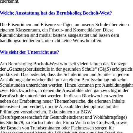
zuerkannt.
Welche Ausstattung hat das Berufskolleg Bocholt-West?
Die Friseurinnen und Friseure verfügen an unserer Schule über einen
eigenen Klassenraum, ein Friseur- und Kosmetiklabor. Diese
Räumlichkeiten sind medial bestens ausgestattet und lassen dem
handlungsorientierten Unterricht keine Wünsche offen.
Wie sieht der Unterricht aus?
Am Berufskolleg Bocholt-West wird seit vielen Jahren das Konzept
der „Ganztagsberufsschule in der gesunden Schule“ (GigS) erfolgreich
praktiziert. Das bedeutet, dass die Schülerinnen und Schüler in jedem
Ausbildungsjahr wöchentlich nur an einem Berufsschultag mit zehn
Schulstunden unterrichtet werden. Hinzu kommen pro Ausbildungsjah
zwei Blockwochen, in denen die Auszubildenden ganzwöchig in der
Berufsschule unterrichtet werden. In diesen Blockwochen werden
neben der Erarbeitung neuer Themenbereiche, die erlernten Inhalte
intensiviert und vertieft, um die Auszubildenden optimal auf die
Prüfungen vorzubereiten. Exkursionen zur BGW
(Berufsgenossenschaft für Gesundheitsdienst und Wohlfahrtspflege)
ins Studio78, zu Fachschulen der Firma Wella oder Goldwell, sowie
der Besuch von Trendseminaren oder Fachmessen sorgen für