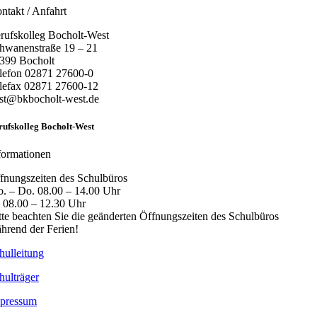
ntakt / Anfahrt
rufskolleg Bocholt-West
hwanenstraße 19 – 21
399 Bocholt
lefon 02871 27600-0
lefax 02871 27600-12
st@bkbocholt-west.de
rufskolleg Bocholt-West
formationen
fnungszeiten des Schulbüros
. – Do. 08.00 – 14.00 Uhr
. 08.00 – 12.30 Uhr
tte beachten Sie die geänderten Öffnungszeiten des Schulbüros
hrend der Ferien!
hulleitung
hulträger
pressum