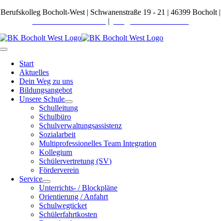
Zum
Berufskolleg Bocholt-West | Schwanenstraße 19 - 21 | 46399 Bocholt |
Inhalt
Telefon 02871 27600-0
|
post@bkbocholt-west.de
springen
Toggle
Navigation
Start
Aktuelles
Dein Weg zu uns
Bildungsangebot
Unsere Schule
Schulleitung
Schulbüro
Schulverwaltungsassistenz
Sozialarbeit
Multiprofessionelles Team Integration
Kollegium
Schülervertretung (SV)
Förderverein
Service
Unterrichts- / Blockpläne
Orientierung / Anfahrt
Schulwegticket
Schülerfahrtkosten