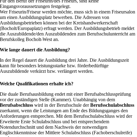
Für den Beruf der Friseurin/des Friseurs, sind keine
Eingangsvoraussetzungen festgelegt.
Wer Friseurin/Friseur werden möchte, muss sich in einem Friseursalon
um einen Ausbildungsplatz bewerben. Die Adressen von
Ausbildungsbetrieben können bei der Kreishandwerkerschaft
(Bocholt/Europaplatz) erfragt werden. Der Ausbildungsbetrieb meldet
die Auszubildende/den Auszubildenden zum Berufsschulunterricht am
Berufskolleg Bocholt-West an.
Wie lange dauert die Ausbildung?
In der Regel dauert die Ausbildung drei Jahre. Die Ausbildungszeit
kann für besonders leistungsstarke bzw. förderbedürftige
Auszubildende verkürzt bzw. verlängert werden.
Welche Qualifikationen erhalte ich?
Die duale Berufsausbildung endet mit einer Berufsabschlussprüfung
vor der zuständigen Stelle (Kammer). Unabhängig von dem
Berufsabschluss
wird in der Berufsschule der
Berufsschulabschluss
zuerkannt, wenn die Leistungen am Ende des Bildungsganges den
Anforderungen entsprechen. Mit dem Berufsschulabschluss wird der
Erweiterte Erste Schulabschluss und bei entsprechendem
Notendurchschnitt und dem Nachweis der notwendigen
Englischkenntnisse der Mittlere Schulabschluss (Fachoberschulreife)