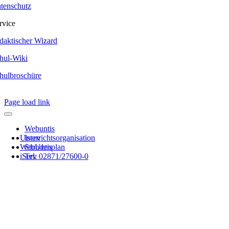
tenschutz
rvice
daktischer Wizard
hul-Wiki
hulbroschüre
Page load link
Webuntis
Unterrichtsorganisation
Iserv
WebUntis
Stundenplan
iServ
Tel: 02871/27600-0
Nach
oben