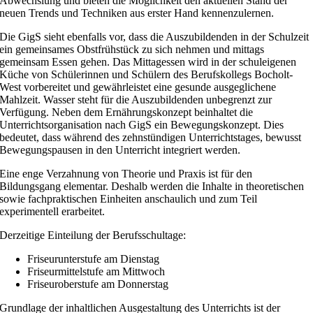
Abwechslung und bieten die Möglichkeit den aktuellen Stand der
neuen Trends und Techniken aus erster Hand kennenzulernen.
Die GigS sieht ebenfalls vor, dass die Auszubildenden in der Schulzeit
ein gemeinsames Obstfrühstück zu sich nehmen und mittags
gemeinsam Essen gehen. Das Mittagessen wird in der schuleigenen
Küche von Schülerinnen und Schülern des Berufskollegs Bocholt-
West vorbereitet und gewährleistet eine gesunde ausgeglichene
Mahlzeit. Wasser steht für die Auszubildenden unbegrenzt zur
Verfügung. Neben dem Ernährungskonzept beinhaltet die
Unterrichtsorganisation nach GigS ein Bewegungskonzept. Dies
bedeutet, dass während des zehnstündigen Unterrichtstages, bewusst
Bewegungspausen in den Unterricht integriert werden.
Eine enge Verzahnung von Theorie und Praxis ist für den
Bildungsgang elementar. Deshalb werden die Inhalte in theoretischen
sowie fachpraktischen Einheiten anschaulich und zum Teil
experimentell erarbeitet.
Derzeitige Einteilung der Berufsschultage:
Friseurunterstufe am Dienstag
Friseurmittelstufe am Mittwoch
Friseuroberstufe am Donnerstag
Grundlage der inhaltlichen Ausgestaltung des Unterrichts ist der