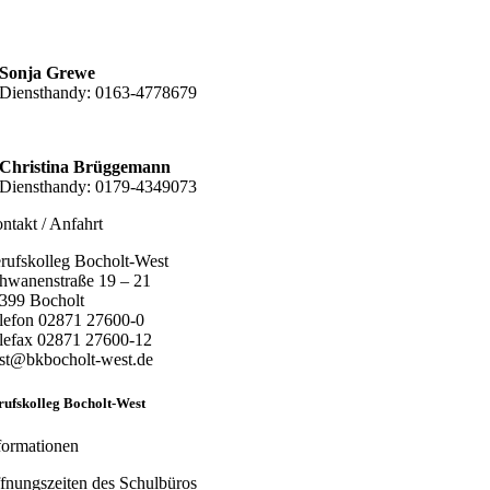
Sonja Grewe
Diensthandy: 0163-4778679
Christina Brüggemann
Diensthandy: 0179-4349073
ntakt / Anfahrt
rufskolleg Bocholt-West
hwanenstraße 19 – 21
399 Bocholt
lefon 02871 27600-0
lefax 02871 27600-12
st@bkbocholt-west.de
rufskolleg Bocholt-West
formationen
fnungszeiten des Schulbüros