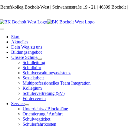
Zum
Berufskolleg Bocholt-West | Schwanenstraße 19 - 21 | 46399 Bocholt |
Inhalt
Telefon 02871 27600-0
|
post@bkbocholt-west.de
springen
Toggle
Navigation
Start
Aktuelles
Dein Weg zu uns
Bildungsangebot
Unsere Schule
Schulleitung
Schulbüro
Schulverwaltungsassistenz
Sozialarbeit
Multiprofessionelles Team Integration
Kollegium
Schülervertretung (SV)
Förderverein
Service
Unterrichts- / Blockpläne
Orientierung / Anfahrt
Schulwegticket
Schülerfahrtkosten