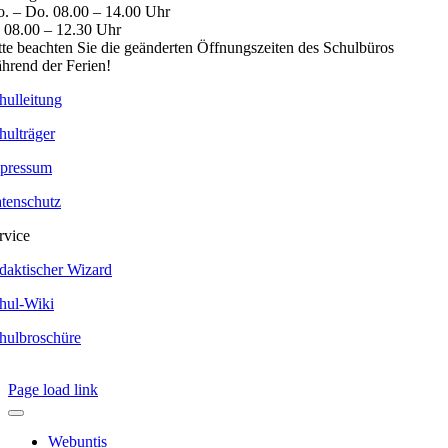
. – Do. 08.00 – 14.00 Uhr
. 08.00 – 12.30 Uhr
tte beachten Sie die geänderten Öffnungszeiten des Schulbüros
hrend der Ferien!
hulleitung
hulträger
pressum
tenschutz
rvice
daktischer Wizard
hul-Wiki
hulbroschüre
Page load link
Webuntis