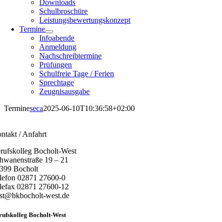
Downloads
Schulbroschüre
Leistungsbewertungskonzept
Termine
Infoabende
Anmeldung
Nachschreibtermine
Prüfungen
Schulfreie Tage / Ferien
Sprechtage
Zeugnisausgabe
Termine
seca
2025-06-10T10:36:58+02:00
ntakt / Anfahrt
rufskolleg Bocholt-West
hwanenstraße 19 – 21
399 Bocholt
lefon 02871 27600-0
lefax 02871 27600-12
st@bkbocholt-west.de
rufskolleg Bocholt-West