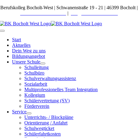
Zum
Berufskolleg Bocholt-West | Schwanenstraße 19 - 21 | 46399 Bocholt |
Inhalt
Telefon 02871 27600-0
|
post@bkbocholt-west.de
springen
Toggle
Navigation
Start
Aktuelles
Dein Weg zu uns
Bildungsangebot
Unsere Schule
Schulleitung
Schulbüro
Schulverwaltungsassistenz
Sozialarbeit
Multiprofessionelles Team Integration
Kollegium
Schülervertretung (SV)
Förderverein
Service
Unterrichts- / Blockpläne
Orientierung / Anfahrt
Schulwegticket
Schülerfahrtkosten