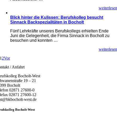
weiterlese
Blick hinter die Kulissen: Berufskolleg besucht
Sinnack Backspezialitäten in Bocholt
Fünf Lehrkräfte unseres Berufskollegs erhielten Ende
Juni die Gelegenheit, die Firma Sinnack in Bocholt zu
besuchen und konnten …
weiterlese
1
2
Vor
ntakt / Anfahrt
rufskolleg Bocholt-West
hwanenstraße 19 – 21
399 Bocholt
lefon 02871 27600-0
lefax 02871 27600-12
st@bkbocholt-west.de
rufskolleg Bocholt-West