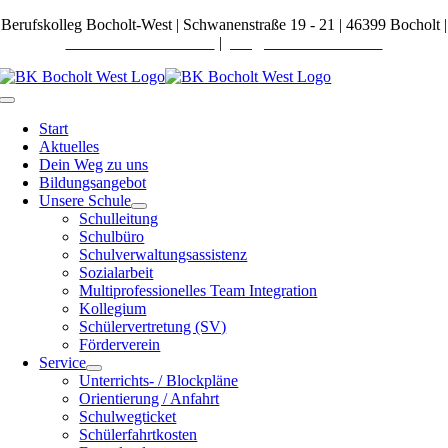
Zum
Berufskolleg Bocholt-West | Schwanenstraße 19 - 21 | 46399 Bocholt |
Inhalt
Telefon 02871 27600-0
|
post@bkbocholt-west.de
springen
Toggle
Navigation
Start
Aktuelles
Dein Weg zu uns
Bildungsangebot
Unsere Schule
Schulleitung
Schulbüro
Schulverwaltungsassistenz
Sozialarbeit
Multiprofessionelles Team Integration
Kollegium
Schülervertretung (SV)
Förderverein
Service
Unterrichts- / Blockpläne
Orientierung / Anfahrt
Schulwegticket
Schülerfahrtkosten