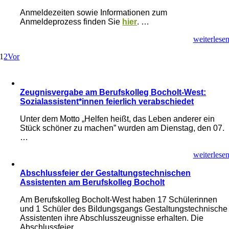
Anmeldezeiten sowie Informationen zum
Anmeldeprozess finden Sie
hier
. …
weiterlese
1
2
Vor
Zeugnisvergabe am Berufskolleg Bocholt-West:
Sozialassistent*innen feierlich verabschiedet
Unter dem Motto „Helfen heißt, das Leben anderer ein
Stück schöner zu machen” wurden am Dienstag, den 07.
…
weiterlese
Abschlussfeier der Gestaltungstechnischen
Assistenten am Berufskolleg Bocholt
Am Berufskolleg Bocholt-West haben 17 Schülerinnen
und 1 Schüler des Bildungsgangs Gestaltungstechnische
Assistenten ihre Abschlusszeugnisse erhalten. Die
Abschlussfeier …