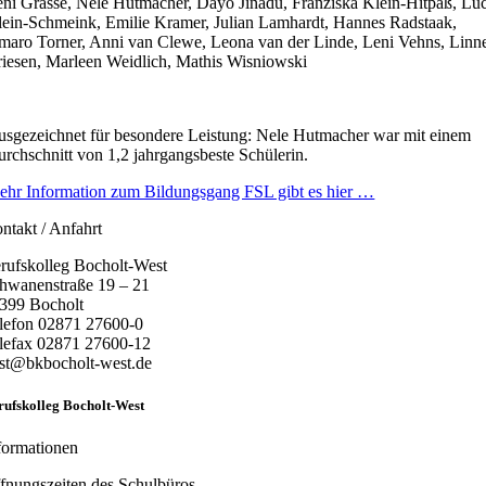
ni Grasse, Nele Hutmacher, Dayo Jinadu, Franziska Klein-Hitpaß, Lu
ein-Schmeink, Emilie Kramer, Julian Lamhardt, Hannes Radstaak,
maro Torner, Anni van Clewe, Leona van der Linde, Leni Vehns, Linn
iesen, Marleen Weidlich, Mathis Wisniowski
sgezeichnet für besondere Leistung: Nele Hutmacher war mit einem
rchschnitt von 1,2 jahrgangsbeste Schülerin.
ehr Information zum Bildungsgang FSL gibt es hier …
ntakt / Anfahrt
rufskolleg Bocholt-West
hwanenstraße 19 – 21
399 Bocholt
lefon 02871 27600-0
lefax 02871 27600-12
st@bkbocholt-west.de
rufskolleg Bocholt-West
formationen
fnungszeiten des Schulbüros