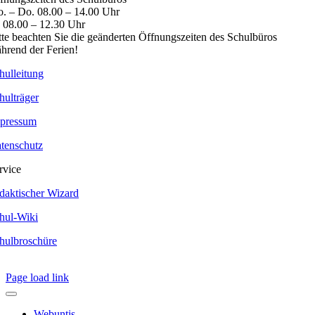
. – Do. 08.00 – 14.00 Uhr
. 08.00 – 12.30 Uhr
tte beachten Sie die geänderten Öffnungszeiten des Schulbüros
hrend der Ferien!
hulleitung
hulträger
pressum
tenschutz
rvice
daktischer Wizard
hul-Wiki
hulbroschüre
Page load link
Webuntis