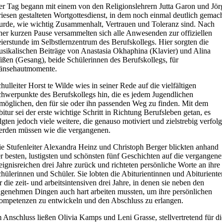
r Tag begann mit einem von den Religionslehrern Jutta Garon und Jör
iesen gestalteten Wortgottesdienst, in dem noch einmal deutlich gemac
rde, wie wichtig Zusammenhalt, Vertrauen und Toleranz sind. Nach
ner kurzen Pause versammelten sich alle Anwesenden zur offiziellen
ierstunde im Selbstlernzentrum des Berufskollegs. Hier sorgten die
sikalischen Beiträge von Anastasia Okhaphina (Klavier) und Alina
ßen (Gesang), beide Schülerinnen des Berufskollegs, für
änsehautmomente.
hulleiter Horst te Wilde wies in seiner Rede auf die vielfältigen
hwerpunkte des Berufskollegs hin, die es jedem Jugendlichen
möglichen, den für sie oder ihn passenden Weg zu finden. Mit dem
itur sei der erste wichtige Schritt in Richtung Berufsleben getan, es
lgten jedoch viele weitere, die genauso motiviert und zielstrebig verfolg
erden müssen wie die vergangenen.
e Stufenleiter Alexandra Heinz und Christoph Berger blickten anhand
r besten, lustigsten und schönsten fünf Geschichten auf die vergangen
eignisreichen drei Jahre zurück und richteten persönliche Worte an ihre
hülerinnen und Schüler. Sie lobten die Abiturientinnen und Abituriente
r die zeit- und arbeitsintensiven drei Jahre, in denen sie neben den
genehmen Dingen auch hart arbeiten mussten, um ihre persönlichen
ompetenzen zu entwickeln und den Abschluss zu erlangen.
 Anschluss ließen Olivia Kamps und Leni Grasse, stellvertretend für di