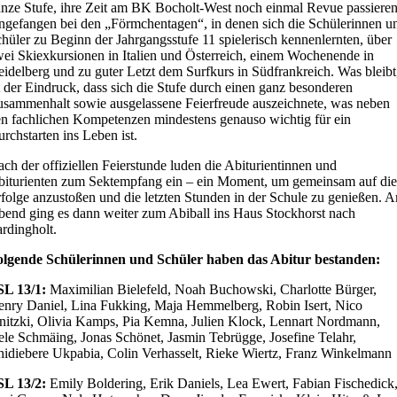
nze Stufe, ihre Zeit am BK Bocholt-West noch einmal Revue passieren
gefangen bei den „Förmchentagen“, in denen sich die Schülerinnen u
hüler zu Beginn der Jahrgangsstufe 11 spielerisch kennenlernten, über
ei Skiexkursionen in Italien und Österreich, einem Wochenende in
idelberg und zu guter Letzt dem Surfkurs in Südfrankreich. Was bleibt
t der Eindruck, dass sich die Stufe durch einen ganz besonderen
sammenhalt sowie ausgelassene Feierfreude auszeichnete, was neben
n fachlichen Kompetenzen mindestens genauso wichtig für ein
rchstarten ins Leben ist.
ch der offiziellen Feierstunde luden die Abiturientinnen und
biturienten zum Sektempfang ein – ein Moment, um gemeinsam auf di
folge anzustoßen und die letzten Stunden in der Schule zu genießen. 
end ging es dann weiter zum Abiball ins Haus Stockhorst nach
rdingholt.
olgende Schülerinnen und Schüler haben das Abitur bestanden:
SL 13/1:
Maximilian Bielefeld, Noah Buchowski, Charlotte Bürger,
enry Daniel, Lina Fukking, Maja Hemmelberg, Robin Isert, Nico
nitzki, Olivia Kamps, Pia Kemna, Julien Klock, Lennart Nordmann,
le Schmäing, Jonas Schönet, Jasmin Tebrügge, Josefine Telahr,
idiebere Ukpabia, Colin Verhasselt, Rieke Wiertz, Franz Winkelmann
SL 13/2:
Emily Boldering, Erik Daniels, Lea Ewert, Fabian Fischedick