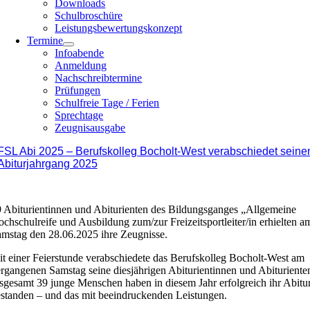
Downloads
Schulbroschüre
Leistungsbewertungskonzept
Termine
Infoabende
Anmeldung
Nachschreibtermine
Prüfungen
Schulfreie Tage / Ferien
Sprechtage
Zeugnisausgabe
FSL Abi 2025 – Berufskolleg Bocholt-West verabschiedet seine
Abiturjahrgang 2025
 Abiturientinnen und Abiturienten des Bildungsganges „Allgemeine
chschulreife und Ausbildung zum/zur Freizeitsportleiter/in erhielten a
mstag den 28.06.2025 ihre Zeugnisse.
t einer Feierstunde verabschiedete das Berufskolleg Bocholt-West am
rgangenen Samstag seine diesjährigen Abiturientinnen und Abituriente
sgesamt 39 junge Menschen haben in diesem Jahr erfolgreich ihr Abitu
standen – und das mit beeindruckenden Leistungen.