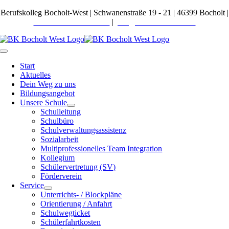
Zum
Berufskolleg Bocholt-West | Schwanenstraße 19 - 21 | 46399 Bocholt |
Inhalt
Telefon 02871 27600-0
|
post@bkbocholt-west.de
springen
Toggle
Navigation
Start
Aktuelles
Dein Weg zu uns
Bildungsangebot
Unsere Schule
Schulleitung
Schulbüro
Schulverwaltungsassistenz
Sozialarbeit
Multiprofessionelles Team Integration
Kollegium
Schülervertretung (SV)
Förderverein
Service
Unterrichts- / Blockpläne
Orientierung / Anfahrt
Schulwegticket
Schülerfahrtkosten