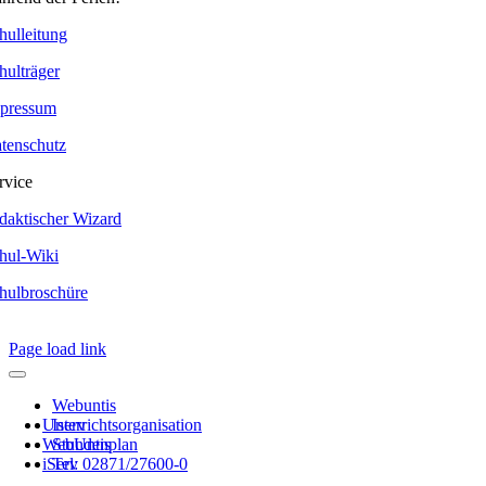
hulleitung
hulträger
pressum
tenschutz
rvice
daktischer Wizard
hul-Wiki
hulbroschüre
Page load link
Webuntis
Unterrichtsorganisation
Iserv
WebUntis
Stundenplan
iServ
Tel: 02871/27600-0