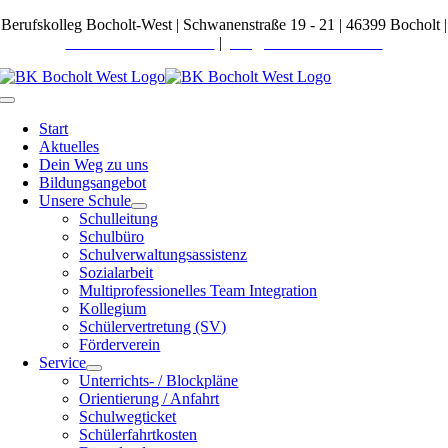
Zum
Berufskolleg Bocholt-West | Schwanenstraße 19 - 21 | 46399 Bocholt |
Inhalt
Telefon 02871 27600-0
|
post@bkbocholt-west.de
springen
Toggle
Navigation
Start
Aktuelles
Dein Weg zu uns
Bildungsangebot
Unsere Schule
Schulleitung
Schulbüro
Schulverwaltungsassistenz
Sozialarbeit
Multiprofessionelles Team Integration
Kollegium
Schülervertretung (SV)
Förderverein
Service
Unterrichts- / Blockpläne
Orientierung / Anfahrt
Schulwegticket
Schülerfahrtkosten