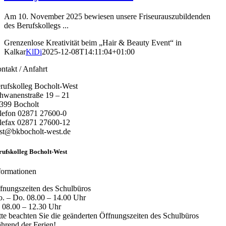
Am 10. November 2025 bewiesen unsere Friseurauszubildenden
des Berufskollegs ...
Grenzenlose Kreativität beim „Hair & Beauty Event“ in
Kalkar
KlDi
2025-12-08T14:11:04+01:00
ntakt / Anfahrt
rufskolleg Bocholt-West
hwanenstraße 19 – 21
399 Bocholt
lefon 02871 27600-0
lefax 02871 27600-12
st@bkbocholt-west.de
rufskolleg Bocholt-West
formationen
fnungszeiten des Schulbüros
. – Do. 08.00 – 14.00 Uhr
. 08.00 – 12.30 Uhr
tte beachten Sie die geänderten Öffnungszeiten des Schulbüros
hrend der Ferien!