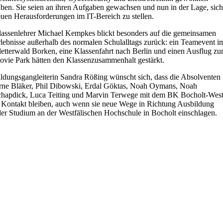
ben. Sie seien an ihren Aufgaben gewachsen und nun in der Lage, sic
uen Herausforderungen im IT-Bereich zu stellen.
assenlehrer Michael Kempkes blickt besonders auf die gemeinsamen
lebnisse außerhalb des normalen Schulalltags zurück: ein Teamevent i
etterwald Borken, eine Klassenfahrt nach Berlin und einen Ausflug z
vie Park hätten den Klassenzusammenhalt gestärkt.
ldungsgangleiterin Sandra Rößing wünscht sich, dass die Absolventen
rne Bläker, Phil Dibowski, Erdal Göktas, Noah Oymans, Noah
chapdick, Luca Teiting und Marvin Terwege mit dem BK Bocholt-Wes
 Kontakt bleiben, auch wenn sie neue Wege in Richtung Ausbildung
er Studium an der Westfälischen Hochschule in Bocholt einschlagen.