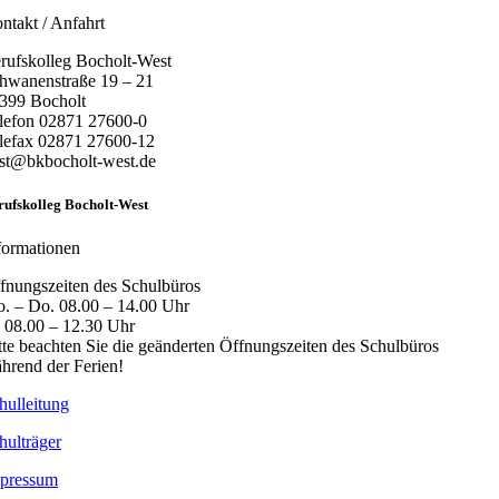
ntakt / Anfahrt
rufskolleg Bocholt-West
hwanenstraße 19 – 21
399 Bocholt
lefon 02871 27600-0
lefax 02871 27600-12
st@bkbocholt-west.de
rufskolleg Bocholt-West
formationen
fnungszeiten des Schulbüros
. – Do. 08.00 – 14.00 Uhr
. 08.00 – 12.30 Uhr
tte beachten Sie die geänderten Öffnungszeiten des Schulbüros
hrend der Ferien!
hulleitung
hulträger
pressum