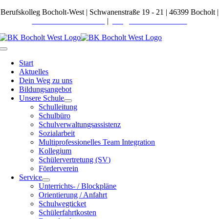
Zum
Berufskolleg Bocholt-West | Schwanenstraße 19 - 21 | 46399 Bocholt |
Inhalt
Telefon 02871 27600-0
|
post@bkbocholt-west.de
springen
Toggle
Navigation
Start
Aktuelles
Dein Weg zu uns
Bildungsangebot
Unsere Schule
Schulleitung
Schulbüro
Schulverwaltungsassistenz
Sozialarbeit
Multiprofessionelles Team Integration
Kollegium
Schülervertretung (SV)
Förderverein
Service
Unterrichts- / Blockpläne
Orientierung / Anfahrt
Schulwegticket
Schülerfahrtkosten