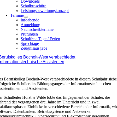
Downloads
Schulbroschüre
Leistungsbewertungskonzept
Termine
Infoabende
Anmeldung
Nachschreibtermine
Prüfungen
Schulfreie Tage / Ferien
Sprechtage
Zeugnisausgabe
Berufskolleg Bocholt-West verabschiedet
Informationstechnische Assistenten
s Berufskolleg Bocholt-West verabschiedete in diesem Schuljahr sieb
folgreiche Schüler des Bildungsganges der Informationstechnischen
sistentinnen und Assistenten.
r Schulleiter Horst te Wilde lobte das Engagement der Schüler, die
hrend der vergangenen drei Jahre im Unterricht und in zwei
aktikumsphasen Einblicke in verschiedene Bereiche der Informatik, wi
oftware, Datenbanken, Betriebssysteme und Netzwerke,
echnersystemtechnik, Cybersecurity und Elektrotechnik gewonnen