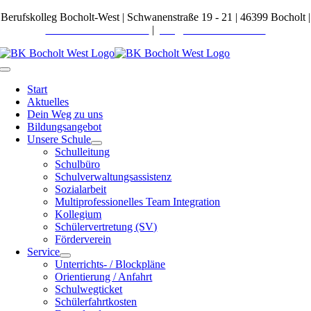
Zum
Berufskolleg Bocholt-West | Schwanenstraße 19 - 21 | 46399 Bocholt |
Inhalt
Telefon 02871 27600-0
|
post@bkbocholt-west.de
springen
Toggle
Navigation
Start
Aktuelles
Dein Weg zu uns
Bildungsangebot
Unsere Schule
Schulleitung
Schulbüro
Schulverwaltungsassistenz
Sozialarbeit
Multiprofessionelles Team Integration
Kollegium
Schülervertretung (SV)
Förderverein
Service
Unterrichts- / Blockpläne
Orientierung / Anfahrt
Schulwegticket
Schülerfahrtkosten