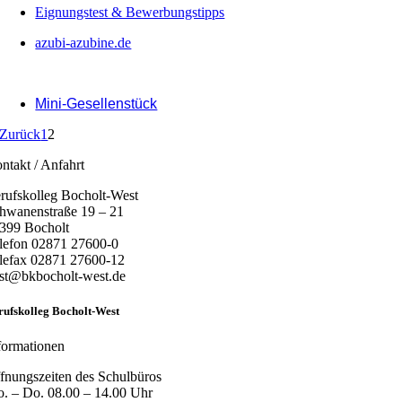
Eignungstest & Bewerbungstipps
azubi-azubine.de
Mini-Gesellenstück
Zurück
1
2
ntakt / Anfahrt
rufskolleg Bocholt-West
hwanenstraße 19 – 21
399 Bocholt
lefon 02871 27600-0
lefax 02871 27600-12
st@bkbocholt-west.de
rufskolleg Bocholt-West
formationen
fnungszeiten des Schulbüros
. – Do. 08.00 – 14.00 Uhr