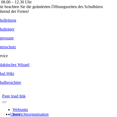
. 08.00 – 12.30 Uhr
tte beachten Sie die geänderten Öffnungszeiten des Schulbüros
hrend der Ferien!
hulleitung
hulträger
pressum
tenschutz
rvice
daktischer Wizard
hul-Wiki
hulbroschüre
Page load link
Webuntis
Unterrichtsorganisation
Iserv