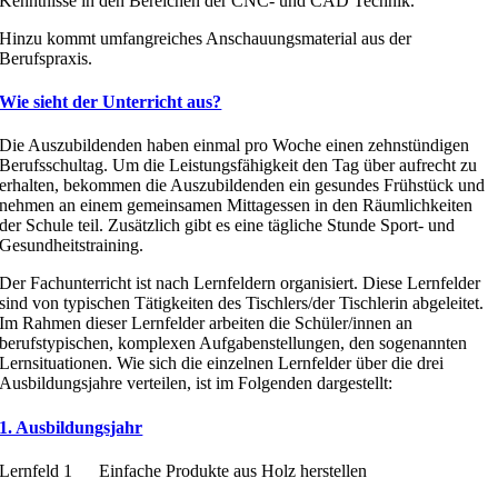
Kenntnisse in den Bereichen der CNC- und CAD Technik.
Hinzu kommt umfangreiches Anschauungsmaterial aus der
Berufspraxis.
Wie sieht der Unterricht aus?
Die Auszubildenden haben einmal pro Woche einen zehnstündigen
Berufsschultag. Um die Leistungsfähigkeit den Tag über aufrecht zu
erhalten, bekommen die Auszubildenden ein gesundes Frühstück und
nehmen an einem gemeinsamen Mittagessen in den Räumlichkeiten
der Schule teil. Zusätzlich gibt es eine tägliche Stunde Sport- und
Gesundheitstraining.
Der Fachunterricht ist nach Lernfeldern organisiert. Diese Lernfelder
sind von typischen Tätigkeiten des Tischlers/der Tischlerin abgeleitet.
Im Rahmen dieser Lernfelder arbeiten die Schüler/innen an
berufstypischen, komplexen Aufgabenstellungen, den sogenannten
Lernsituationen. Wie sich die einzelnen Lernfelder über die drei
Ausbildungsjahre verteilen, ist im Folgenden dargestellt:
1. Ausbildungsjahr
Lernfeld 1 Einfache Produkte aus Holz herstellen